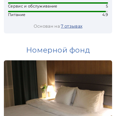
надувные батуты. В пансионате имеется
Сервис и обслуживание
5
детская анимация. Дети и взрослые
отлично проводят свой досуг в доме
Питание
4.9
отдыха, радуются морю и солнцу.
Основан на
7 отзывах
Номерной фонд