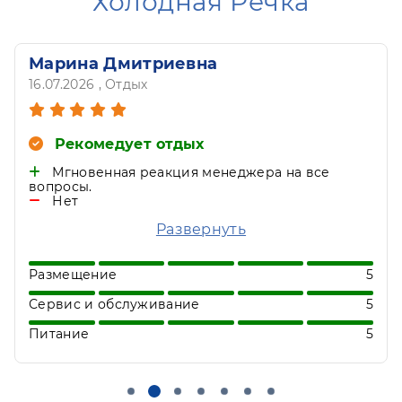
Холодная Речка
Марина Дмитриевна
16.07.2026
, Отдых
Рекомедует отдых
Мгновенная реакция менеджера на все
вопросы.
Нет
Спасибо большое за помощь в
Развернуть
бронировании мест в доме отдыха. Всё
прошло идеально. Отдельная
благодарность менеджеру Сергею
Размещение
5
Аксёнову.
Сервис и обслуживание
5
Питание
5