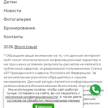
Детям
Новости
Фотогалерея
Бронирование
Контакты
2026
Broni.travel
* Обращаем ваше внимание на то, что данный интернет-
сайт носит исключительно информационный характер и
ни при каких условиях результаты расчетов не являются
публичной офертой, определяемой положениями Статьи
437 Гражданского кодекса Российской Федерации. За
окончательным расчетом обращайтесь к нашим
менеджерам. Данный ресурс является информационным
сайтом сервиса бронирования Broni.travel. Дом отдыха
Мы используем cookies, чтобы сайт работал
«Солнечный» Холодная Речка. Сайт онлайн бронирования
лучше. Оставаясь на сайте, вы соглашаетесь с
номеров. Актуальные цены, прайс-листы и наличие мест.
политикой конфиденциальности
. А также даёте
Акции и спецпредложения. Выгодное бронирование.
согласие на обработку персональных данных
Индивидуальный менеджер. Не является официальным
Хорошо
сайтом объекта размещения.